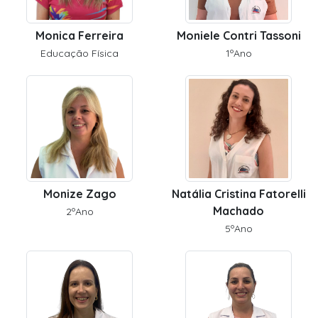
Monica Ferreira
Moniele Contri Tassoni
Educação Física
1ºAno
Monize Zago
Natália Cristina Fatorelli
Machado
2ºAno
5ºAno