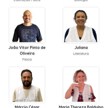
João Vitor Pinto de
Juliana
Oliveira
Literatura
Física
Márcio César
Maria Thereza Balduíno