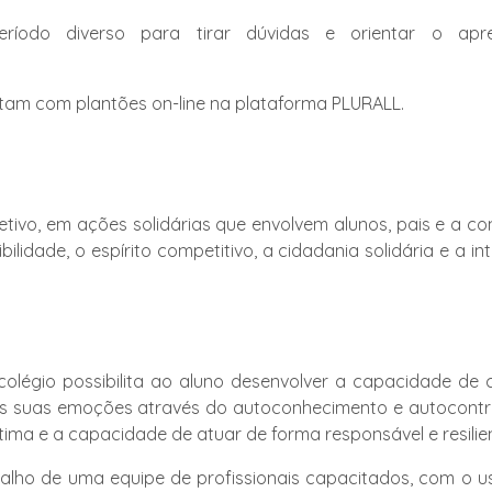
ríodo diverso para tirar dúvidas e orientar o apr
ntam com plantões on-line na plataforma PLURALL.
etivo, em ações solidárias que envolvem alunos, pais e a com
ibilidade, o espírito competitivo, a cidadania solidária e a i
colégio possibilita ao aluno desenvolver a capacidade de 
 as suas emoções através do autoconhecimento e autocontro
ima e a capacidade de atuar de forma responsável e resilien
balho de uma equipe de profissionais capacitados, com o u