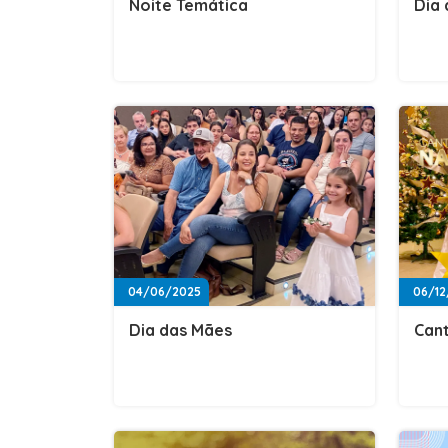
Noite Temática
Dia
04/06/2025
06/12
Dia das Mães
Cant